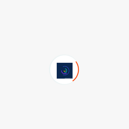
Kırık gözlüklü dev adam," Sakıncalı Piyademiz" 12 Mart döneminde
yaşanan ilginç olayları, ülkede yaşanmış ve yaşanması muhtemel acı
gerçekleri,
"Sakıncalı Piyade" kitabında:
"Askere gitmek için başvurmasına rağmen “firari” olmakla suçlanışını,
hukuk profesörlerinin askerlerin başkanlığındaki sıkıyönetim
mahkemelerinde albaylar tarafından haksız yere yargılanışını, askere
alınan kişilere karşı asılsız suçlar yaratılmasını ve hukuk skandallarını
eleştirir. Delil bulunmaksızın, sadece solcu oldukları için mahkûm
edilenlerden; Hukukun üstünlüğünün ve kuralların yok edilişini
savunuyor.