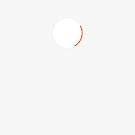
aret felsefesi olusturdular, tüm emeği geçenlere Atakas